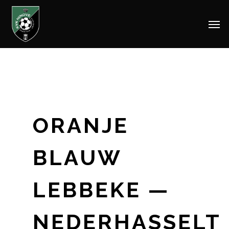
Men
Skip
to
main
content
ORANJE
BLAUW
LEBBEKE —
NEDERHASSELT