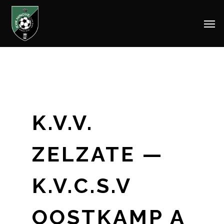
Men
Skip
to
main
content
K.V.V.
ZELZATE —
K.V.C.S.V
OOSTKAMP A