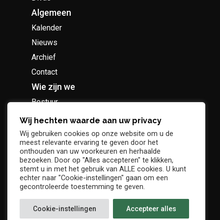
Algemeen
Kalender
Nieuws
Archief
Contact
Wie zijn we
Bestuur
Geschiedenis
Wij hechten waarde aan uw privacy
Supportersclub
Wij gebruiken cookies op onze website om u de
meest relevante ervaring te geven door het
Socio Business Club
onthouden van uw voorkeuren en herhaalde
bezoeken. Door op "Alles accepteren" te klikken,
stemt u in met het gebruik van ALLE cookies. U kunt
echter naar "Cookie-instellingen" gaan om een
gecontroleerde toestemming te geven.
Tickets / abonnementen
Cookie-instellingen
Accepteer alles