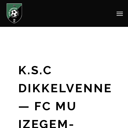
Men
Skip
to
main
content
K.S.C
DIKKELVENNE
— FC MU
IZEGEM-