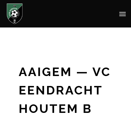
Men
Skip
to
main
content
AAIGEM — VC
EENDRACHT
HOUTEM B