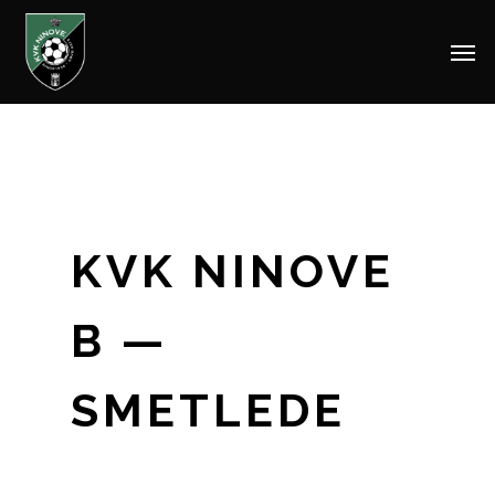
Men
Skip
to
main
content
KVK NINOVE
B —
SMETLEDE