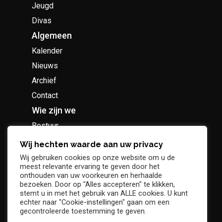
Jeugd
Divas
Algemeen
Kalender
Nieuws
Archief
Contact
Wie zijn we
Bestuur
Geschiedenis
Wij hechten waarde aan uw privacy
Supportersclub
Wij gebruiken cookies op onze website om u de
meest relevante ervaring te geven door het
Socio Business Club
onthouden van uw voorkeuren en herhaalde
bezoeken. Door op "Alles accepteren" te klikken,
stemt u in met het gebruik van ALLE cookies. U kunt
echter naar "Cookie-instellingen" gaan om een
gecontroleerde toestemming te geven.
Tickets / abonnementen