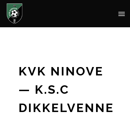
Men
Skip
to
main
content
KVK NINOVE
— K.S.C
DIKKELVENNE