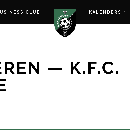
BUSINESS CLUB
KALENDERS
REN — K.F.C.
E