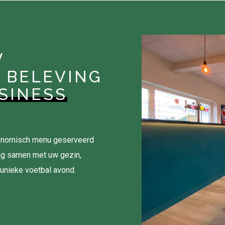
W
 BELEVING
SINESS
tronomisch menu geserveerd
ag samen met uw gezin,
 unieke voetbal avond.