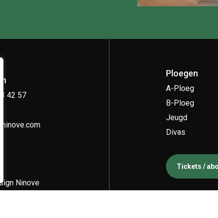
Ploegen
on
A-Ploeg
33 42 57
B-Ploeg
Jeugd
kninove.com
Divas
Tickets / a
ign Ninove