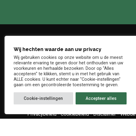
Wij hechten waarde aan uw privacy
Adres
Telefo
Wij gebruiken cookies op onze website om u de meest
Denderstraat, z/n
+32 54 
relevante ervaring te geven door het onthouden van uw
E-mail
voorkeuren en herhaalde bezoeken. Door op "Alles
9402 Ninove
accepteren" te klikken, stemt u in met het gebruik van
info@kv
ALLE cookies. U kunt echter naar "Cookie-instellingen"
gaan om een gecontroleerde toestemming te geven.
Cookie-instellingen
Accepteer alles
Privacybeleid
-
Cookiebeleid
-
Disclaimer
-
Webdes