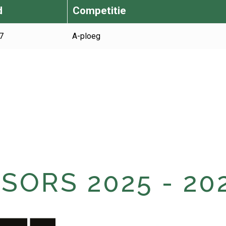
d
Competitie
7
A-ploeg
ORS 2025 - 20