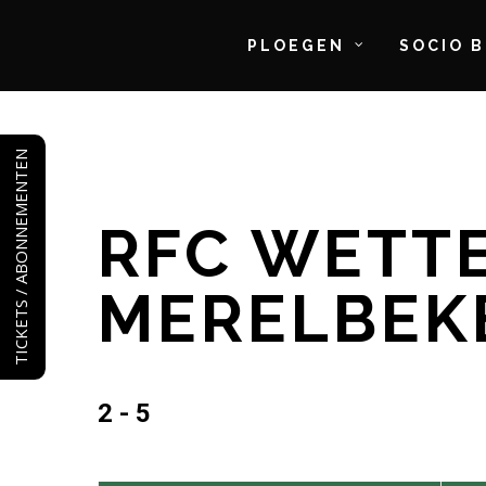
PLOEGEN
SOCIO 
Skip
to
TICKETS / ABONNEMENTEN
main
content
RFC WETTE
MERELBEK
2 - 5