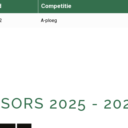
d
Competitie
2
A-ploeg
ORS 2025 - 20