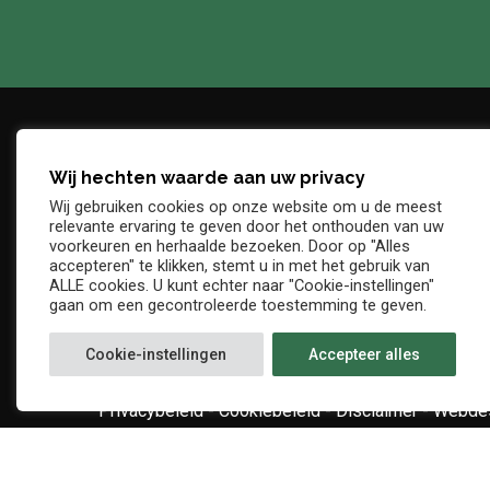
Wij hechten waarde aan uw privacy
Adres
Telefo
Wij gebruiken cookies op onze website om u de meest
Denderstraat, z/n
+32 54 
relevante ervaring te geven door het onthouden van uw
E-mail
voorkeuren en herhaalde bezoeken. Door op "Alles
9402 Ninove
accepteren" te klikken, stemt u in met het gebruik van
info@kv
ALLE cookies. U kunt echter naar "Cookie-instellingen"
gaan om een gecontroleerde toestemming te geven.
Cookie-instellingen
Accepteer alles
Privacybeleid
-
Cookiebeleid
-
Disclaimer
-
Webdes