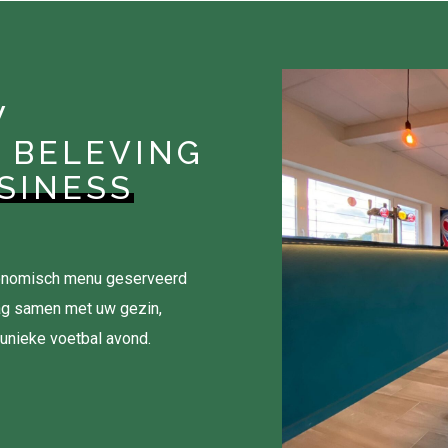
W
 BELEVING
SINESS
tronomisch menu geserveerd
ag samen met uw gezin,
 unieke voetbal avond.