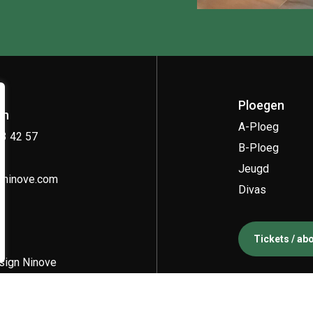
Ploegen
on
A-Ploeg
33 42 57
B-Ploeg
Jeugd
kninove.com
Divas
Tickets / a
ign Ninove