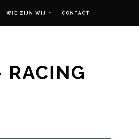
WIE ZIJN WIJ
CONTACT
— RACING