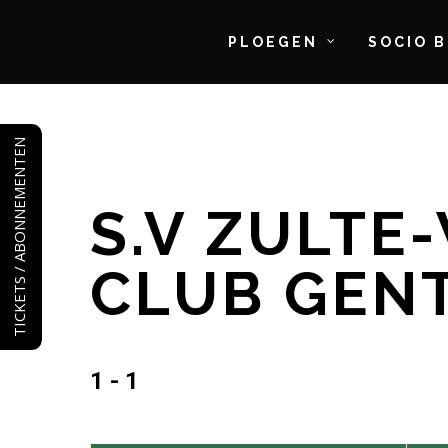
PLOEGEN
SOCIO 
Skip
to
TICKETS / ABONNEMENTEN
main
content
S.V ZULTE
CLUB GEN
1 - 1