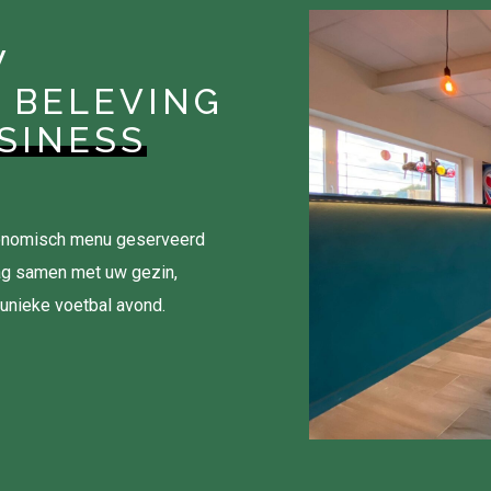
W
 BELEVING
SINESS
tronomisch menu geserveerd
ag samen met uw gezin,
 unieke voetbal avond.