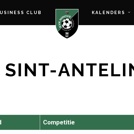
BUSINESS CLUB
KALENDERS
 SINT-ANTELI
d
Competitie