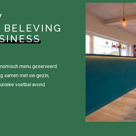
W
 BELEVING
SINESS
tronomisch menu geserveerd
ag samen met uw gezin,
 unieke voetbal avond.