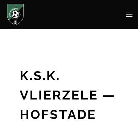
Men
Skip
to
main
content
K.S.K.
VLIERZELE —
HOFSTADE