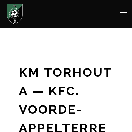
Men
Skip
to
main
content
KM TORHOUT
A — KFC.
VOORDE-
APPELTERRE