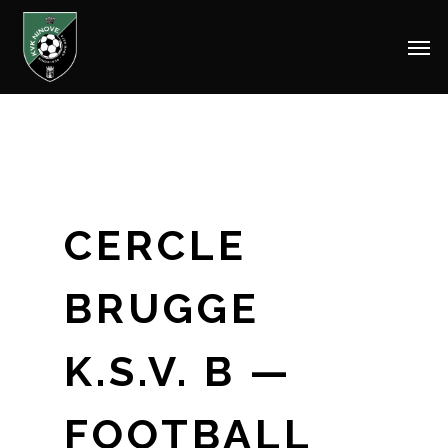
Men
Skip
to
main
content
CERCLE
BRUGGE
K.S.V. B —
FOOTBALL