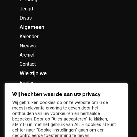
Jeugd
Divas
Algemeen
Kalender
Nieuws
Archief
Contact
Wie zijn we
Bestuur
Geschiedenis
Wij hechten waarde aan uw privacy
Supportersclub
Wij gebruiken cookies op onze website om u de
meest relevante ervaring te geven door het
Socio Business Club
onthouden van uw voorkeuren en herhaalde
bezoeken. Door op "Alles accepteren" te klikken,
stemt u in met het gebruik van ALLE cookies. U kunt
echter naar "Cookie-instellingen" gaan om een
gecontroleerde toestemming te geven.