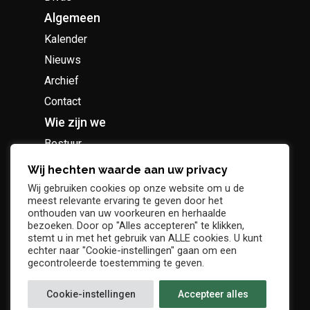
Algemeen
Kalender
Nieuws
Archief
Contact
Wie zijn we
Bestuur
Geschiedenis
Wij hechten waarde aan uw privacy
Supportersclub
Wij gebruiken cookies op onze website om u de
meest relevante ervaring te geven door het
Socio Business Club
onthouden van uw voorkeuren en herhaalde
bezoeken. Door op "Alles accepteren" te klikken,
stemt u in met het gebruik van ALLE cookies. U kunt
echter naar "Cookie-instellingen" gaan om een
gecontroleerde toestemming te geven.
Tickets / abonnementen
Cookie-instellingen
Accepteer alles