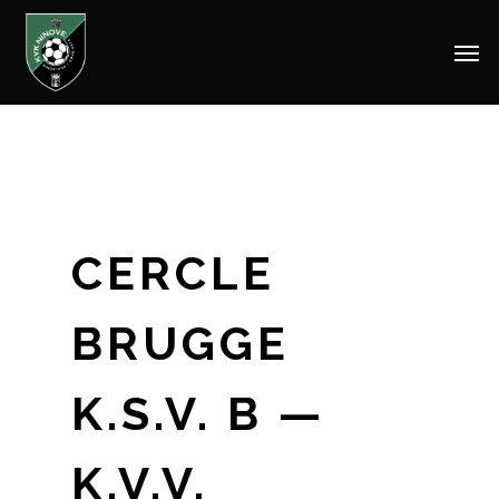
Men
Skip
to
main
content
CERCLE
BRUGGE
K.S.V. B —
K.V.V.