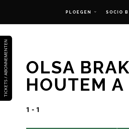
PLOEGEN
SOCIO 
Skip
to
TICKETS / ABONNEMENTEN
main
content
OLSA BRAK
HOUTEM A
1 - 1