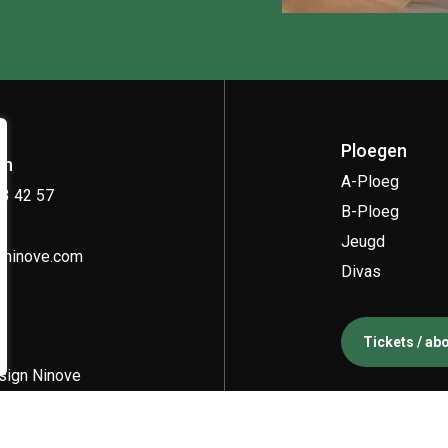
Ploegen
on
A-Ploeg
33 42 57
B-Ploeg
Jeugd
kninove.com
Divas
Tickets / a
ign Ninove