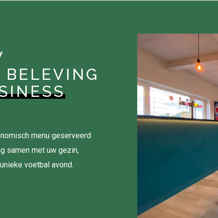
W
 BELEVING
SINESS
tronomisch menu geserveerd
ag samen met uw gezin,
 unieke voetbal avond.