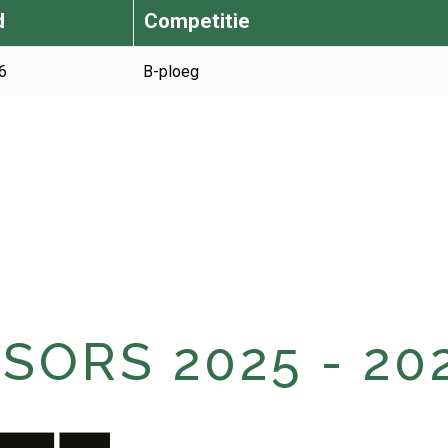
d
Competitie
6
B-ploeg
ORS 2025 - 20