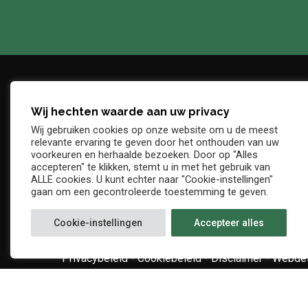
Wij hechten waarde aan uw privacy
Adres
Telefo
Wij gebruiken cookies op onze website om u de meest
Denderstraat, z/n
+32 54 
relevante ervaring te geven door het onthouden van uw
E-mail
voorkeuren en herhaalde bezoeken. Door op "Alles
9402 Ninove
accepteren" te klikken, stemt u in met het gebruik van
info@kv
ALLE cookies. U kunt echter naar "Cookie-instellingen"
gaan om een gecontroleerde toestemming te geven.
Cookie-instellingen
Accepteer alles
Privacybeleid
-
Cookiebeleid
-
Disclaimer
-
Webdes