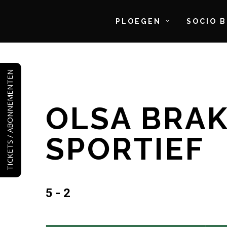
PLOEGEN
SOCIO 
Skip
to
TICKETS / ABONNEMENTEN
main
content
OLSA BRAK
SPORTIEF
5 - 2