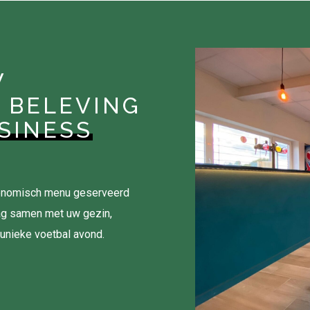
W
 BELEVING
SINESS
tronomisch menu geserveerd
ag samen met uw gezin,
 unieke voetbal avond.