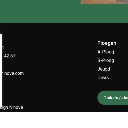
Ploegen
on
A-Ploeg
33 42 57
B-Ploeg
Jeugd
kninove.com
Divas
Tickets / a
ign Ninove