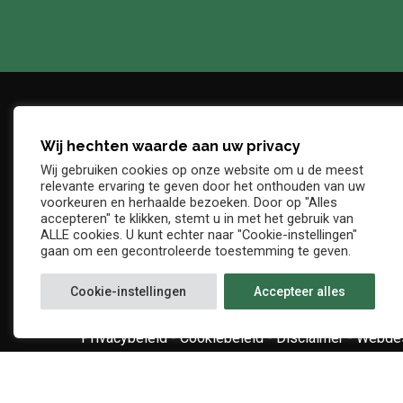
Wij hechten waarde aan uw privacy
Adres
Telefo
Wij gebruiken cookies op onze website om u de meest
Denderstraat, z/n
+32 54 
relevante ervaring te geven door het onthouden van uw
E-mail
voorkeuren en herhaalde bezoeken. Door op "Alles
9402 Ninove
accepteren" te klikken, stemt u in met het gebruik van
info@kv
ALLE cookies. U kunt echter naar "Cookie-instellingen"
gaan om een gecontroleerde toestemming te geven.
Cookie-instellingen
Accepteer alles
Privacybeleid
-
Cookiebeleid
-
Disclaimer
-
Webdes