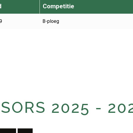
d
Competitie
9
B-ploeg
ORS 2025 - 20