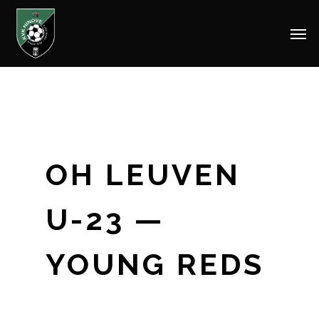
Men
Skip
to
main
content
OH LEUVEN
U-23 —
YOUNG REDS