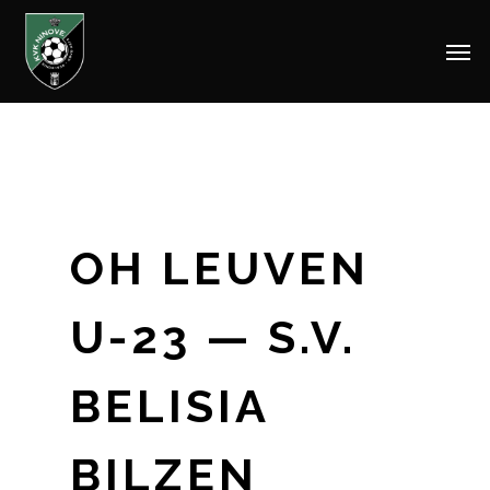
Men
Skip
to
main
content
OH LEUVEN
U-23 — S.V.
BELISIA
BILZEN