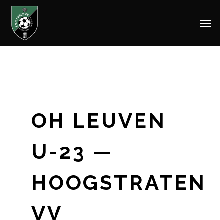
Men
Skip
to
main
content
OH LEUVEN
U-23 —
HOOGSTRATEN
VV