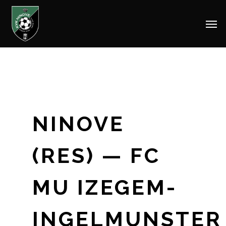
Men
Skip
to
main
content
NINOVE
(RES) — FC
MU IZEGEM-
INGELMUNSTER