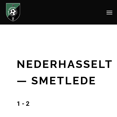
Men
Skip
to
main
content
NEDERHASSELT
— SMETLEDE
1 - 2