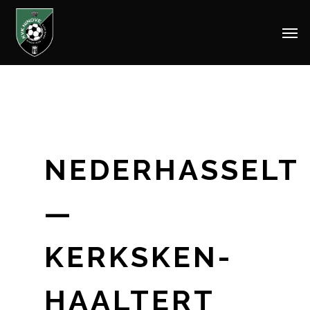
Men
Skip
to
main
content
NEDERHASSELT
—
KERKSKEN-
HAALTERT