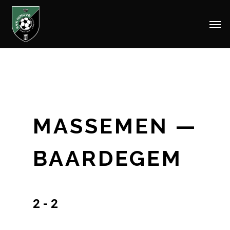
Men
Skip
to
main
content
MASSEMEN —
BAARDEGEM
2 - 2