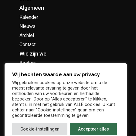
Algemeen
Kalender
Nieuws
Archief
Contact
Wie zijn we
Bestuur
Geschiedenis
Wij hechten waarde aan uw privacy
Supportersclub
Wij gebruiken cookies op onze website om u de
meest relevante ervaring te geven door het
Socio Business Club
onthouden van uw voorkeuren en herhaalde
bezoeken. Door op "Alles accepteren" te klikken,
stemt u in met het gebruik van ALLE cookies. U kunt
echter naar "Cookie-instellingen" gaan om een
gecontroleerde toestemming te geven.
Tickets / abonnementen
Cookie-instellingen
Accepteer alles