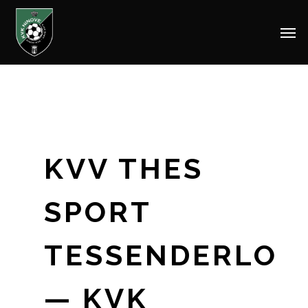
Men
Skip
to
main
content
KVV THES
SPORT
TESSENDERLO
— KVK