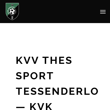
Men
Skip
to
main
content
KVV THES
SPORT
TESSENDERLO
— KVK