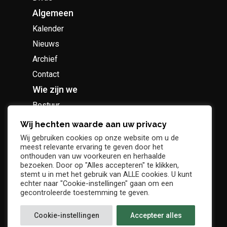
Algemeen
Kalender
Nieuws
Archief
Contact
Wie zijn we
Bestuur
Geschiedenis
Wij hechten waarde aan uw privacy
Supportersclub
Wij gebruiken cookies op onze website om u de
meest relevante ervaring te geven door het
Socio Business Club
onthouden van uw voorkeuren en herhaalde
bezoeken. Door op "Alles accepteren" te klikken,
stemt u in met het gebruik van ALLE cookies. U kunt
echter naar "Cookie-instellingen" gaan om een
gecontroleerde toestemming te geven.
Tickets / abonnementen
Cookie-instellingen
Accepteer alles