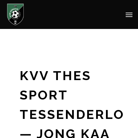
Men
Skip
to
main
content
KVV THES
SPORT
TESSENDERLO
— JONG KAA