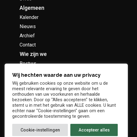
Algemeen
Kalender
Nieuws
Archief
Contact
Wie zijn we
Bestuur
Geschiedenis
Wij hechten waarde aan uw privacy
Supportersclub
Wij gebruiken cookies op onze website om u de
meest relevante ervaring te geven door het
Socio Business Club
onthouden van uw voorkeuren en herhaalde
bezoeken. Door op "Alles accepteren" te klikken,
stemt u in met het gebruik van ALLE cookies. U kunt
echter naar "Cookie-instellingen" gaan om een
gecontroleerde toestemming te geven.
Tickets / abonnementen
Cookie-instellingen
Accepteer alles