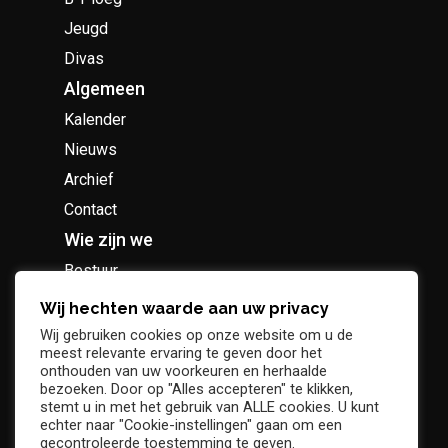
Jeugd
Divas
Algemeen
Kalender
Nieuws
Archief
Contact
Wie zijn we
Bestuur
Geschiedenis
Wij hechten waarde aan uw privacy
Supportersclub
Wij gebruiken cookies op onze website om u de
meest relevante ervaring te geven door het
Socio Business Club
onthouden van uw voorkeuren en herhaalde
bezoeken. Door op "Alles accepteren" te klikken,
stemt u in met het gebruik van ALLE cookies. U kunt
echter naar "Cookie-instellingen" gaan om een
gecontroleerde toestemming te geven.