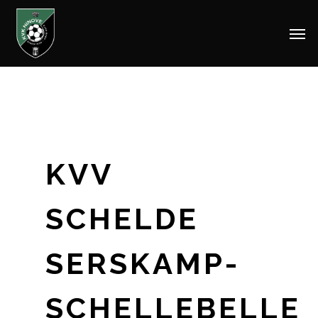
Men
Skip
to
main
content
KVV
SCHELDE
SERSKAMP-
SCHELLEBELLE