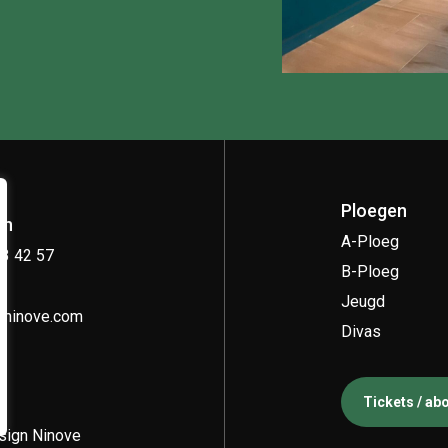
Ploegen
on
A-Ploeg
33 42 57
B-Ploeg
Jeugd
kninove.com
Divas
Tickets / a
ign Ninove