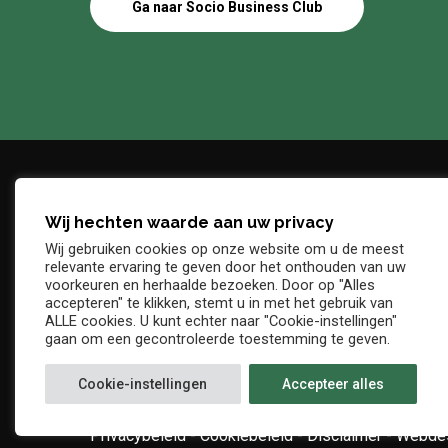
Ga naar Socio Business Club
Wij hechten waarde aan uw privacy
Adres
Telefo
Wij gebruiken cookies op onze website om u de meest
Denderstraat, z/n
+32 54 
relevante ervaring te geven door het onthouden van uw
E-mail
voorkeuren en herhaalde bezoeken. Door op "Alles
9402 Ninove
accepteren" te klikken, stemt u in met het gebruik van
info@kv
ALLE cookies. U kunt echter naar "Cookie-instellingen"
gaan om een gecontroleerde toestemming te geven.
Cookie-instellingen
Accepteer alles
Privacybeleid
-
Cookiebeleid
-
Disclaimer
-
Webdes