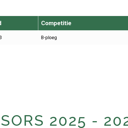
d
Competitie
3
B-ploeg
ORS 2025 - 20