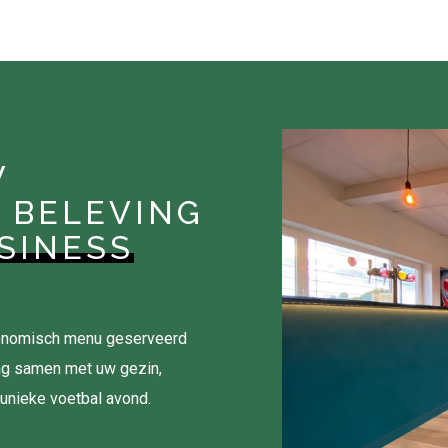
W
 BELEVING
SINESS
tronomisch menu geserveerd
ag samen met uw gezin,
 unieke voetbal avond.