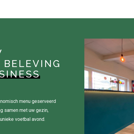
W
 BELEVING
SINESS
tronomisch menu geserveerd
ag samen met uw gezin,
 unieke voetbal avond.