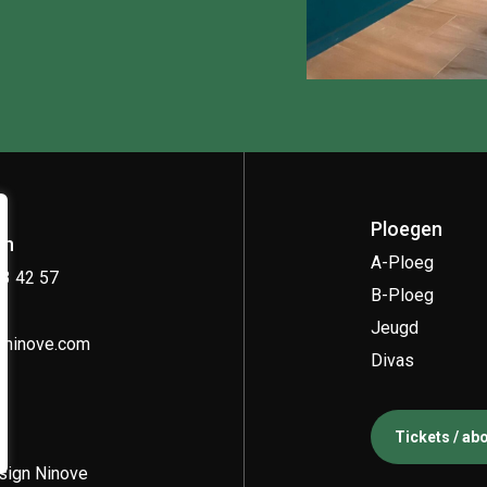
Ploegen
on
A-Ploeg
33 42 57
B-Ploeg
Jeugd
kninove.com
Divas
Tickets / a
ign Ninove