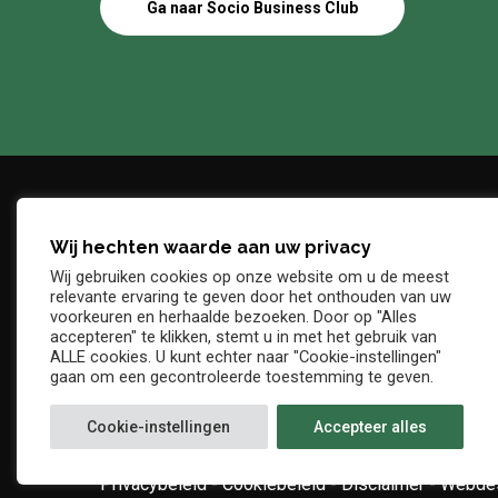
Ga naar Socio Business Club
Wij hechten waarde aan uw privacy
Adres
Telefo
Wij gebruiken cookies op onze website om u de meest
Denderstraat, z/n
+32 54 
relevante ervaring te geven door het onthouden van uw
E-mail
voorkeuren en herhaalde bezoeken. Door op "Alles
9402 Ninove
accepteren" te klikken, stemt u in met het gebruik van
info@kv
ALLE cookies. U kunt echter naar "Cookie-instellingen"
gaan om een gecontroleerde toestemming te geven.
Cookie-instellingen
Accepteer alles
Privacybeleid
-
Cookiebeleid
-
Disclaimer
-
Webdes