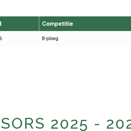
d
Competitie
6
B-ploeg
ORS 2025 - 20