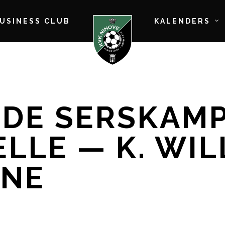
BUSINESS CLUB
KALENDERS
LDE SERSKAMP
LLE — K. WIL
INE