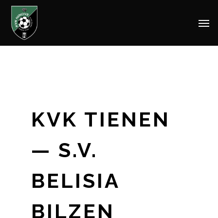
Men
Skip
to
main
content
KVK TIENEN
— S.V.
BELISIA
BILZEN