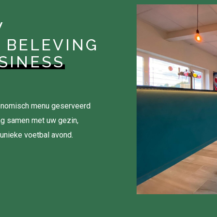
W
 BELEVING
SINESS
tronomisch menu geserveerd
ag samen met uw gezin,
 unieke voetbal avond.