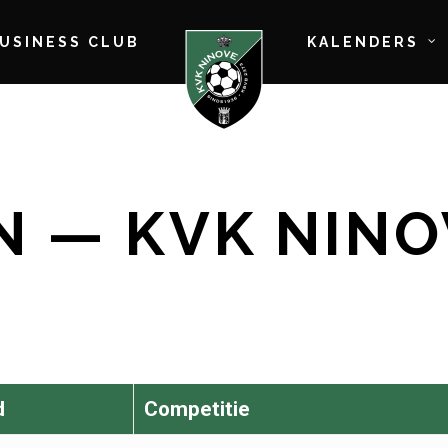
BUSINESS CLUB
KALENDERS
N — KVK NIN
d
Competitie