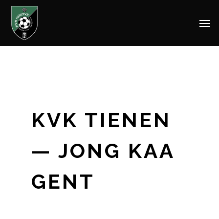
Men
Skip
to
main
content
KVK TIENEN
— JONG KAA
GENT