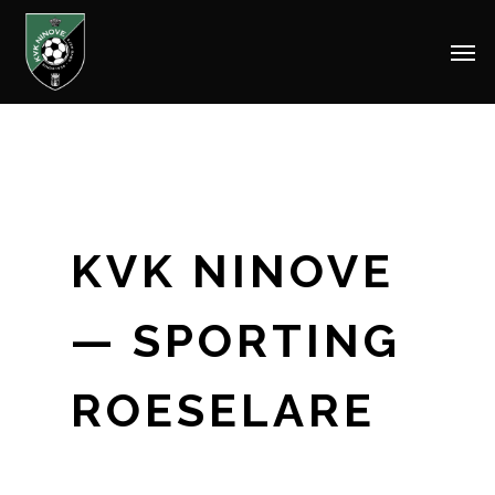
Men
Skip
to
main
content
KVK NINOVE
— SPORTING
ROESELARE