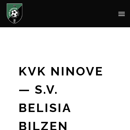
Men
Skip
to
main
content
KVK NINOVE
— S.V.
BELISIA
BILZEN