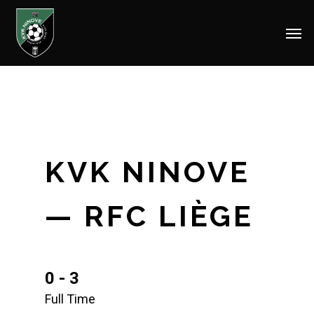
Men
Skip
to
main
content
KVK NINOVE
— RFC LIÈGE
0 - 3
Full Time