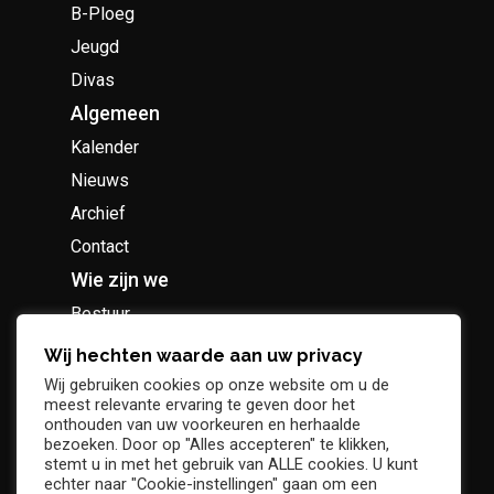
B-Ploeg
Jeugd
Divas
Algemeen
Kalender
Nieuws
Archief
Contact
Wie zijn we
Bestuur
Geschiedenis
Wij hechten waarde aan uw privacy
Supportersclub
Wij gebruiken cookies op onze website om u de
meest relevante ervaring te geven door het
Socio Business Club
onthouden van uw voorkeuren en herhaalde
bezoeken. Door op "Alles accepteren" te klikken,
stemt u in met het gebruik van ALLE cookies. U kunt
echter naar "Cookie-instellingen" gaan om een