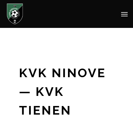
Men
Skip
to
main
content
KVK NINOVE
— KVK
TIENEN