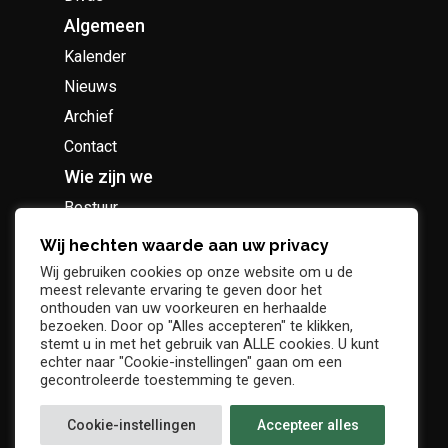
Algemeen
Kalender
Nieuws
Archief
Contact
Wie zijn we
Bestuur
Geschiedenis
Wij hechten waarde aan uw privacy
Supportersclub
Wij gebruiken cookies op onze website om u de
meest relevante ervaring te geven door het
Socio Business Club
onthouden van uw voorkeuren en herhaalde
bezoeken. Door op "Alles accepteren" te klikken,
stemt u in met het gebruik van ALLE cookies. U kunt
echter naar "Cookie-instellingen" gaan om een
gecontroleerde toestemming te geven.
Tickets / abonnementen
Cookie-instellingen
Accepteer alles