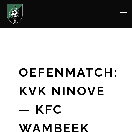
Men
Skip
to
main
content
OEFENMATCH:
KVK NINOVE
— KFC
WAMBEEK