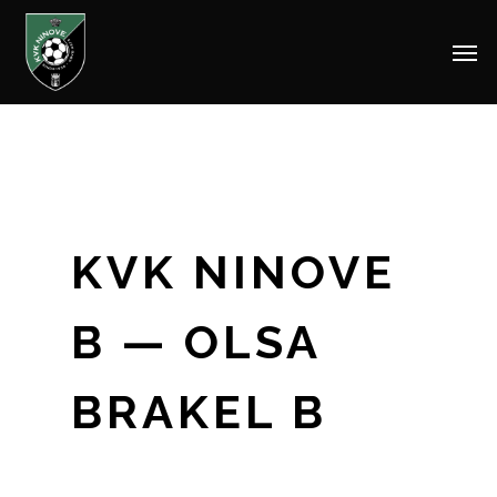
Men
Skip
to
main
content
KVK NINOVE
B — OLSA
BRAKEL B