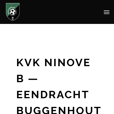
Men
Skip
to
main
content
KVK NINOVE
B —
EENDRACHT
BUGGENHOUT