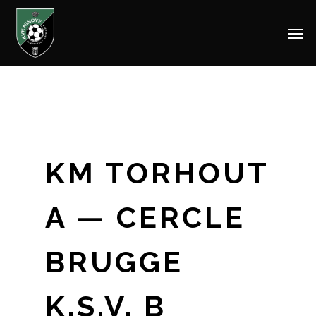
Men
Skip
to
main
content
KM TORHOUT
A — CERCLE
BRUGGE
K.S.V. B