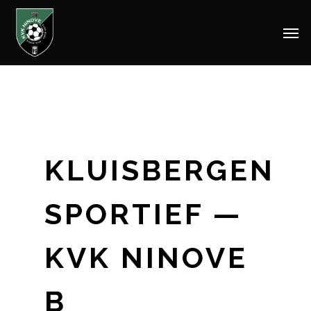
Men
Skip
to
main
content
KLUISBERGEN
SPORTIEF —
KVK NINOVE
B