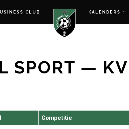
BUSINESS CLUB
KALENDERS
L SPORT — KV
d
Competitie