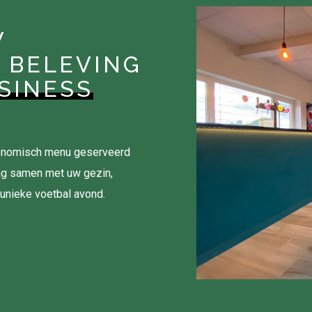
W
 BELEVING
SINESS
tronomisch menu geserveerd
ag samen met uw gezin,
 unieke voetbal avond.