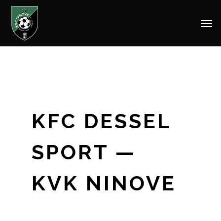
Men
Skip
to
main
content
KFC DESSEL
SPORT —
KVK NINOVE