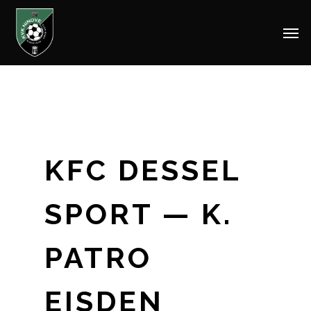
Men
Skip
to
main
content
KFC DESSEL
SPORT — K.
PATRO
EISDEN