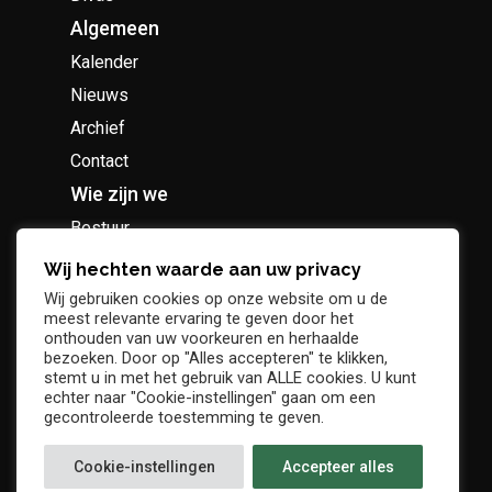
Algemeen
Kalender
Nieuws
Archief
Contact
Wie zijn we
Bestuur
Geschiedenis
Wij hechten waarde aan uw privacy
Supportersclub
Wij gebruiken cookies op onze website om u de
meest relevante ervaring te geven door het
Socio Business Club
onthouden van uw voorkeuren en herhaalde
bezoeken. Door op "Alles accepteren" te klikken,
stemt u in met het gebruik van ALLE cookies. U kunt
echter naar "Cookie-instellingen" gaan om een
gecontroleerde toestemming te geven.
Tickets / abonnementen
Cookie-instellingen
Accepteer alles