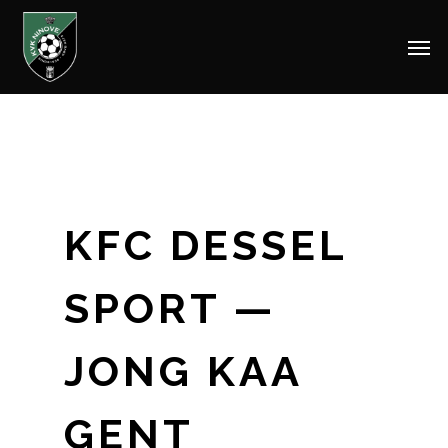
Men
Skip
to
main
content
KFC DESSEL
SPORT —
JONG KAA
GENT