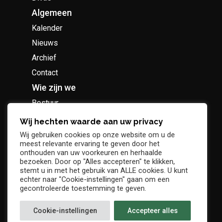
Algemeen
Kalender
Nieuws
Archief
Contact
Wie zijn we
Bestuur
Geschiedenis
Wij hechten waarde aan uw privacy
Supportersclub
Wij gebruiken cookies op onze website om u de
meest relevante ervaring te geven door het
Socio Business Club
onthouden van uw voorkeuren en herhaalde
bezoeken. Door op "Alles accepteren" te klikken,
stemt u in met het gebruik van ALLE cookies. U kunt
echter naar "Cookie-instellingen" gaan om een
gecontroleerde toestemming te geven.
Tickets / abonnementen
Cookie-instellingen
Accepteer alles