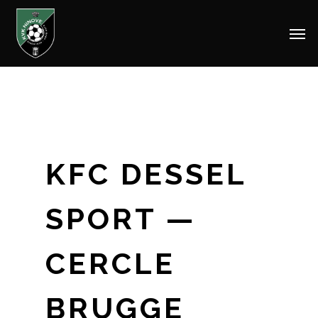
Men
Skip
to
main
content
KFC DESSEL
SPORT —
CERCLE
BRUGGE