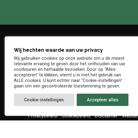
Wij hechten waarde aan uw privacy
Adres
Telefo
Wij gebruiken cookies op onze website om u de meest
Denderstraat, z/n
+32 54 
relevante ervaring te geven door het onthouden van uw
E-mail
voorkeuren en herhaalde bezoeken. Door op "Alles
9402 Ninove
accepteren" te klikken, stemt u in met het gebruik van
info@kv
ALLE cookies. U kunt echter naar "Cookie-instellingen"
gaan om een gecontroleerde toestemming te geven.
Cookie-instellingen
Accepteer alles
Privacybeleid
-
Cookiebeleid
-
Disclaimer
-
Webdes