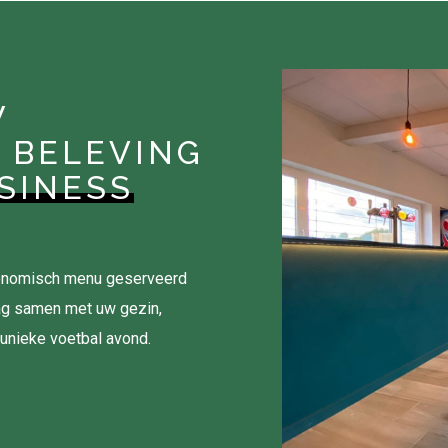
W
 BELEVING
SINESS
tronomisch menu geserveerd
ag samen met uw gezin,
 unieke voetbal avond.