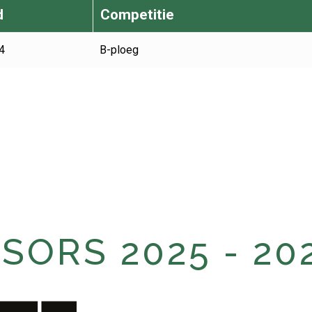
d
Competitie
4
B-ploeg
ORS 2025 - 20