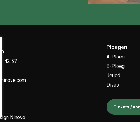
Ploegen
on
A-Ploeg
33 42 57
B-Ploeg
Jeugd
kninove.com
Divas
Tickets / a
ign Ninove