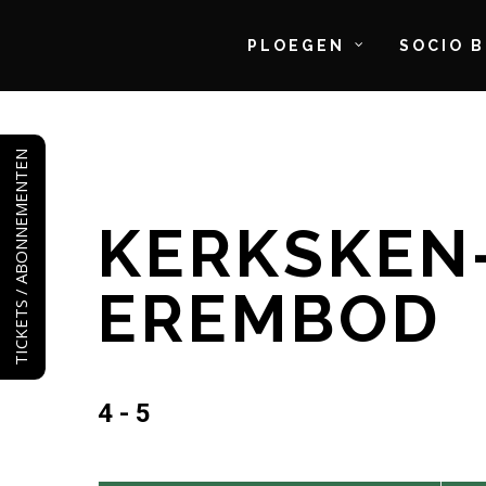
PLOEGEN
SOCIO 
Skip
to
TICKETS / ABONNEMENTEN
main
content
KERKSKEN
EREMBOD
4 - 5