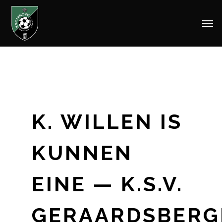
Men
Skip
to
main
content
K. WILLEN IS
KUNNEN
EINE — K.S.V.
GERAARDSBERG