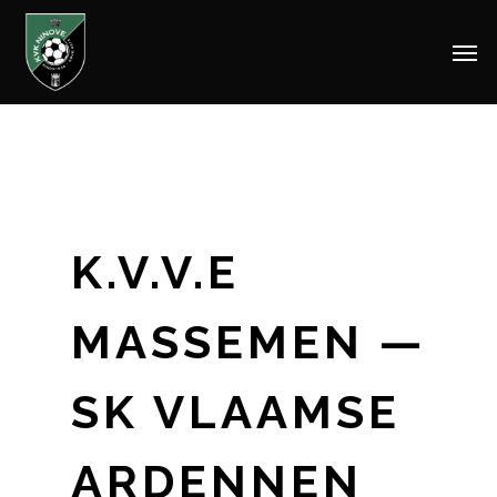
Men
Skip
to
main
content
K.V.V.E
MASSEMEN —
SK VLAAMSE
ARDENNEN