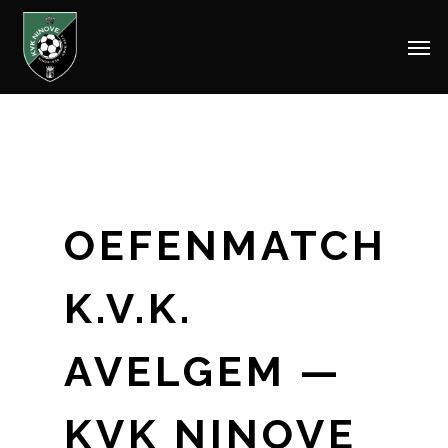
Men
Skip
to
main
content
OEFENMATCH
K.V.K.
AVELGEM —
KVK NINOVE